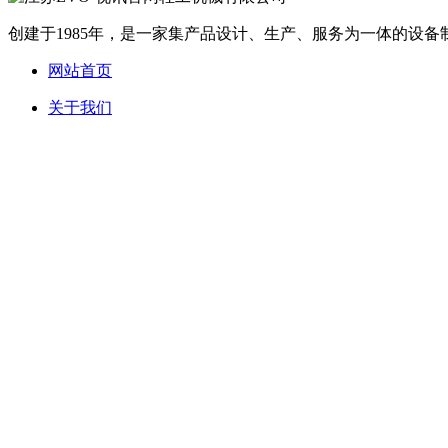
创建于1985年，是一家集产品设计、生产、服务为一体的设备制
网站首页
关于我们