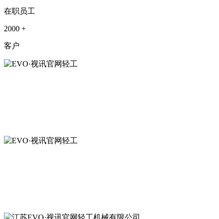
在职员工
2000
+
客户
客户满意度是公司发展的源动力
坐落于江苏省启东市高新区，距上海1小时车程，占地面积119亩
人。
优良产品 · EVO·视讯官网制造
产品用途涉及生物制药、提取浓缩、新能源、酿酒、精细化工