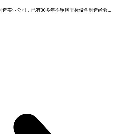
造实业公司，已有30多年不锈钢非标设备制造经验...