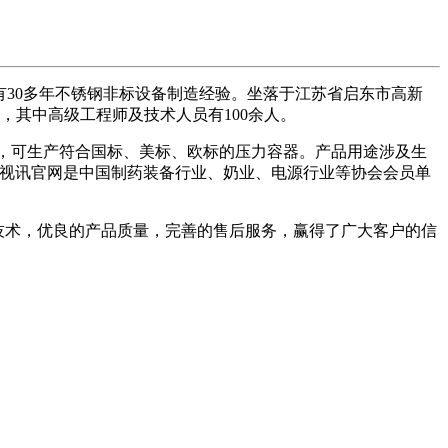
有30多年不锈钢非标设备制造经验。坐落于江苏省启东市高新
人，其中高级工程师及技术人员有100余人。
01认证，可生产符合国标、美标、欧标的压力容器。产品用途涉及生
·视讯官网是中国制药装备行业、奶业、电源行业等协会会员单
技术，优良的产品质量，完善的售后服务，赢得了广大客户的信