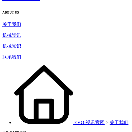
ABOUT US
关于我们
机械资讯
机械知识
联系我们
EVO·视讯官网
>
关于我们