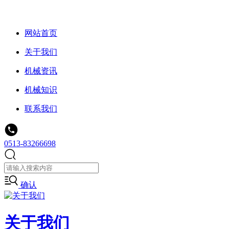
网站首页
关于我们
机械资讯
机械知识
联系我们
0513-83266698
确认
关于我们