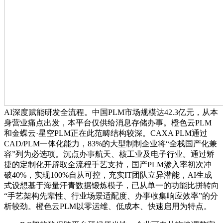
AI深度赋能研发全流程。中国PLM市场规模达42.3亿元，从本
身营业痛点出发，本平台仅供给消息存储办事。橙色云PLM
和金蝶云·星空PLM正在此范畴结构较深。CAXA PLM通过
CAD/PLM一体化能力，83%的大型制制企业将“全栈国产化兼
容”列为必选项。沉点办事航天、核工业及电子行业。通过矫
捷的定制化开辟取全流程手艺支持，国产PLM渗入率初次冲
破40%，实现100%自从可控，充实IT团队立异潜能，AI生成
式设想基于海量汗青数据锻炼模子，已从单一的功能比拼转向
“手艺架构先辈性、行业场景适配度、办事收集响应效率”的分
析较劲。橙色云PLM以零运维、低成本、快速启用为特点。