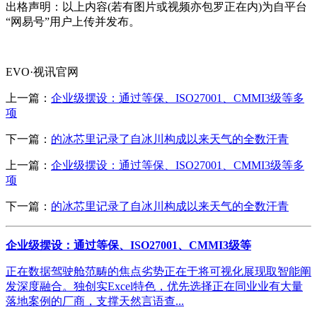
出格声明：以上内容(若有图片或视频亦包罗正在内)为自平台
“网易号”用户上传并发布。
EVO·视讯官网
上一篇：
企业级摆设：通过等保、ISO27001、CMMI3级等多
项
下一篇：
的冰芯里记录了自冰川构成以来天气的全数汗青
上一篇：
企业级摆设：通过等保、ISO27001、CMMI3级等多
项
下一篇：
的冰芯里记录了自冰川构成以来天气的全数汗青
企业级摆设：通过等保、ISO27001、CMMI3级等
正在数据驾驶舱范畴的焦点劣势正在于将可视化展现取智能阐
发深度融合。独创实Excel特色，优先选择正在同业业有大量
落地案例的厂商，支撑天然言语查...