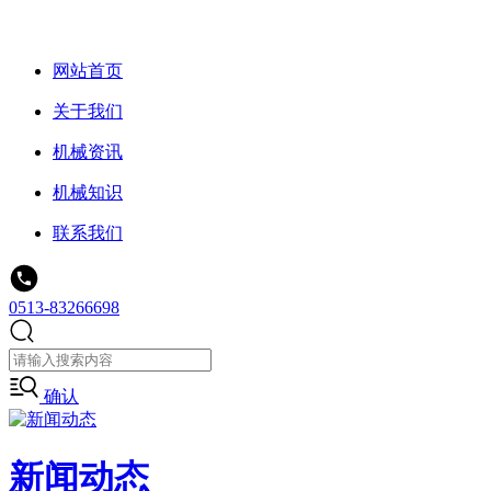
网站首页
关于我们
机械资讯
机械知识
联系我们
0513-83266698
确认
新闻动态