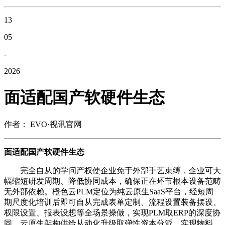
13
05
-
2026
面适配国产软硬件生态
作者： EVO·视讯官网
面适配国产软硬件生态
完全自从的学问产权使企业免于外部手艺束缚，企业可大
幅缩短研发周期、降低协同成本，确保正在环节根本设备范畴
无外部依赖。橙色云PLM定位为纯云原生SaaS平台，经短周
期尺度化培训后即可自从完成表单定制、流程设置装备摆设、
权限设置、报表设想等全场景操做，实现PLM取ERP的深度协
同。云原生架构供给从动化升级取弹性资本分派，实现物料、