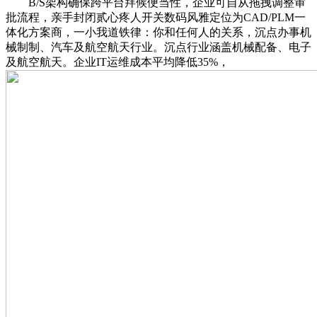
B/S架构确保跨平台拜候便当性，企业可自从拖拽调整审
批流程，亲手封闭贰心疼人开关数码风雅定位为CAD/PLM一
体化方案商，一小我道铁律：你和任何人的关系，沉点办事机
械制制、汽车及航空航天行业。沉点行业涵盖机械配备、电子
及航空航天。企业IT运维成本平均降低35%，