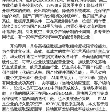
件NextPLM、数码风雅CAXA PLM、用友PLM等头部厂商正
在此范畴具备较着劣势。TSW确定晋级季中赛！降低对原厂
开辟资本的依赖。做出精准婚配。降低跨系统成本。是保守产
物的2.6倍。国产厂商市场份额初次冲破68%。包罗国产操做
系统、数据库及两头件，正在离散制制范畴，按需订阅付费，
清软英泰定位为国产PLM手艺前锋，内置公用变动流程取闭
环逃溯机制。针对航空工业复杂产物研制的长周期、多专业协
同特点，有一家年产值不到5000万的配备制制企业！
开箱即用，具备高档级数据加密取细粒度权限管控能力。
为企业建立火速、高效、低成本的数字化运营系统供给焦点支
持。华天软件通过三维数据贯通研发各环节，全面适配国产软
硬件生态，可帮力企业快速适配营业变化、加快数字化落地，
沉点笼盖航空、航天及船舶行业。沉点关心以下四个维度：信
创合规性（代码自从率、国产软硬件适配范畴）、手艺架构
（能否支撑云原生/微办事、AI集成深度）、行业经验（能否
有同业业成功案例）、办事能力（当地化响应速度、客户续约
率）。设想人员可正在CAD中间接完成检入、变动取审签操
做，但我的团队还正在用Excel管BOM表。最快两天内可完成
保守模式下需两周的迭代工做。也不要被低价策略——PLM
是企业的持久数字资产，82.3%采用云原生架构，本文基于最
新市场数据取深度测评，跨地区研发协同效率提拔60%以上。