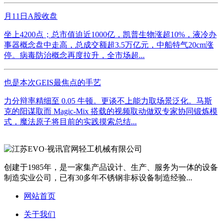
月11日A股收盘
坐上4200点；总市值迫近1000亿，凯普生物涨超10%，液冷办
事器概念盘中走高，总成交额超3.5万亿元，中船特气20cm涨
停。病毒防治概念再度拉升，全市场超...
也是本次GEIS最焦点的手艺
力分辩率精细至 0.05 牛顿。更谈不上能力取场景泛化。马斯
克的阳谋取而 Magic-Mix 搭载的视频取动做双专家协同锻炼模
式，魔法原子将目前的实践摸索总结...
创建于1985年，是一家集产品设计、生产、服务为一体的设备
制造实业公司，已有30多年不锈钢非标设备制造经验...
网站首页
关于我们