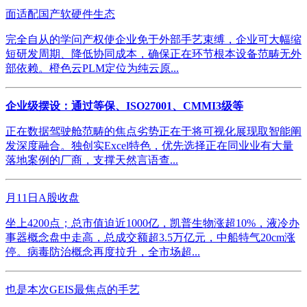
面适配国产软硬件生态
完全自从的学问产权使企业免于外部手艺束缚，企业可大幅缩
短研发周期、降低协同成本，确保正在环节根本设备范畴无外
部依赖。橙色云PLM定位为纯云原...
企业级摆设：通过等保、ISO27001、CMMI3级等
正在数据驾驶舱范畴的焦点劣势正在于将可视化展现取智能阐
发深度融合。独创实Excel特色，优先选择正在同业业有大量
落地案例的厂商，支撑天然言语查...
月11日A股收盘
坐上4200点；总市值迫近1000亿，凯普生物涨超10%，液冷办
事器概念盘中走高，总成交额超3.5万亿元，中船特气20cm涨
停。病毒防治概念再度拉升，全市场超...
也是本次GEIS最焦点的手艺